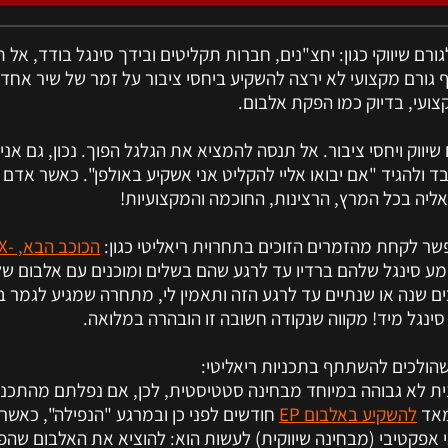
רם שיווקי כגון: יחצ"נים, חברות תקליטים ובידך סינגל בודד, אל 
גורם מקצועי לא ירצה להשקיע ביחסי ציבור על זמר של שיר אחד וי
צועי, בדיוק כמו הפקת אלבום.
יווק ויחסי ציבור. אל תנסה להמציא את הגלגל הפוך. נכון, גם אני 
ד ולהגיד "אם יבואו אליי להקליט אני אשקיע באולפן". כאשר אדם 
ליה בכל המרץ, הרצינות, החוכמה והמקצועיות!
שר לקחת מהזמרים הזוכים בתחרוית ריאליטי כגון:
הכוכ
מע סינגל שלהם ברדיו עד לרגע שהם בשלים ומוכנים עם אלבום של
 שנה או שנתיים עד לרגע הזה ותאמין לי, מתחרה שמגיע לגמר בתכ
סינגל מיד! מקווה שנקודה חשובה זו הובהרה במלואה.
 שהולכים להשתתף בתכניות ריאליטי:
נית לא גבוהה במיוחד מבחינה סטטיסטית, לכן, אם נפלתם מהתכני
מאד
להשקיע באלבום EP
חודשים לפני כן ובמרגע "הנפילה", כאשר
 אפקטיבי (מבחינה שיווקית) לעשות הוא: להוציא את האלבום שהפ