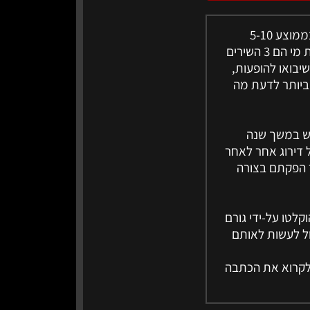
לפני שיווק האלבום למדיה, צריך לשחרר לתקשורת 2-3 סינגלים. כאשר אתה מקליט (בממוצע 5-10
שירים) אלבום, מיד בסיומו רצוי ומומלץ לעשות סטטיסטיקה על כל האלבום, בכדי לדעת מי הם 3 השירים
יבואו להופעות,
 ביותר לדעת מה
ם לי, אנחנו יודעים מה השיר הכי טוב שלנו, השמענו אותם ל-500 איש במשך שנה
 דירוג אחר לאחר
 הפקתם בצורה
 הוקלטו על-ידי גורם
ול לעשות לאותם
 לקרוא את הכתבה