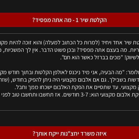
הקלטת שיר 1 - מה אתה מפסיד?
 שיר אחד ויחיד (למרות כל הכתוב למעלה) והוא זוכה להיות מקו
יות. מה בעצם אתה מפסיד? ובכן פשוט הדבר. אין לך המשכיות, 
לשיווק! "מכים בברזל כאשר הוא חם".
ומר: "מה הבעיה, אני מיד ניכנס לאולפן הקלטות ובתוך חודש מק
דשות בשבילך. גם אם אלבום מקצועי היה ניתן להפיק בחודש, (שזה ד
ק מקצועי. עד שתסיים את הפקת האלבום ישכחו ממך וחבל.
*הזמן הממוצע להפקת אלבום מקצועי הוא: 3-7 חודשים. אז תחשבו ות
איזה משרד יחצ"נות ייקח אותך?