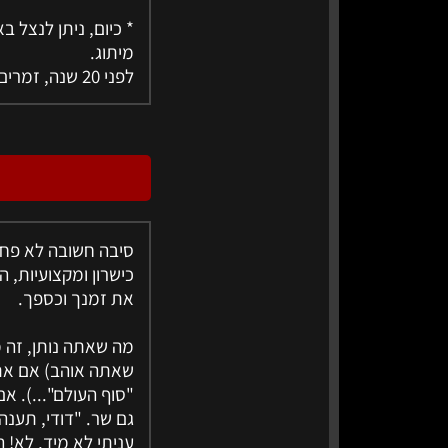
* כיום, ניתן לנצל 
מיתוג.
לפני 20 שנה, זמרים היו רק יכולים לחלום על אפשרות זו, השתדלו מאד לנצל זאת למענכם!
סיבה חשובה לא פחו
כישרון ומקצועיות,
את זמנך וכספך.
מה שאתה נותן, זה
גם שר. "דודי, תענה
עניתי לא מיד, לא! 