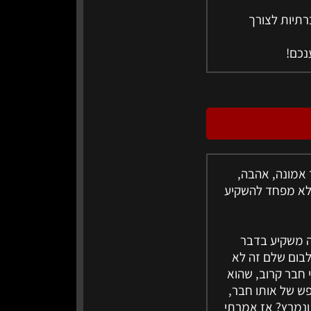
רתיות לצורך
אמונה, אהבה,
 לא מפחד להשקיע
ה משקיע בדבר
הולך על הדבר בגדול (ואם תרשו לי, להוציא אלבום EP או אלבום שלם זה לא
 10 על תכוון לקומה 1! פעם שאל אותי חבר קרוב, שהוא
פש של אותו חבר,
 ונמרץ? אז אמרתי