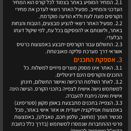
2.1. המחיר המופיע באתר בצמוד לכל קורס הוא המחיר
העדכני והמחייב. מפעיל האתר רשאי לעדכן את מחירי
הקורסים מעת לעת וללא הודעה מוקדמת.
2.2. מפעיל האתר רשאי להציע מבצעים, הטבות והנחות
באתר, ולשנותם או להפסיקם בכל עת, לפי שיקול דעתו
הבלעדי.
2.3. התשלום עבור הקורסים יתבצע באמצעות כרטיס
אשראי דרך מערכת סליקה מאובטחת.
3. אספקת התכנים
3.1. האתר אינו מספק מוצרים פיזיים למשלוח. כל
התכנים והקורסים הינם דיגיטליים.
3.2. לאחר השלמת הרכישה ואישור התשלום, תינתן
למשתמש גישה אישית לצפייה בתכני הקורס. הגישה הינה
אישית ואינה ניתנת להעברה.
3.3. הצפייה בתכנים מתבצעת באופן מקוון (סטרימינג)
באמצעות אפליקציה ייעודית או אזור אישי באתר, מכל
מכשיר תומך (מחשב, טלפון חכם, טאבלט), באמצעות
פרטי ההתחברות שנמסרו למשתמש (בדרך כלל כתובת
הדוא"ל ששימשה לרישום).