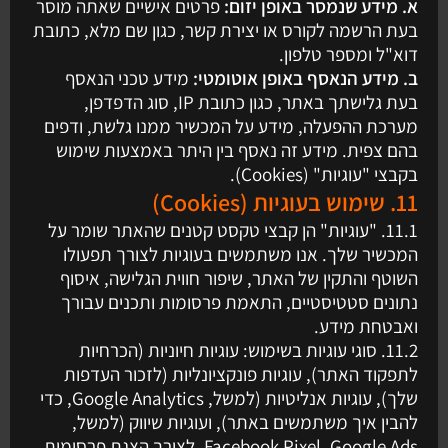
א. מידע שנמסר באופן יזום:
פרטים אישיים שאתה מוסר
בעת הרשמה לקורס או יצירת קשר, כגון שם מלא, כתובת
דוא"ל ומספר טלפון.
ב. מידע הנאסף באופן אוטומטי:
מידע טכני הנאסף
בעת גלישתך באתר, כגון כתובת IP, סוג הדפדפן,
מערכת ההפעלה, מידע על המכשיר ממנו גלשת, ודפים
בהם צפית. מידע זה נאסף בין היתר באמצעות שימוש
בקבצי "עוגיות" (Cookies).
11. שימוש בעוגיות (Cookies)
11.1. "עוגיות" הן קבצי טקסט קטנים שהאתר שומר על
המכשיר שלך. אנו משתמשים בעוגיות לצורך תפעולו
השוטף והתקין של האתר, שיפור חווית הגלישה, איסוף
נתונים סטטיסטיים, התאמת פרסומות ותכנים עבורך
ואבטחת מידע.
11.2. סוגי עוגיות בשימוש: עוגיות חיוניות (הכרחיות
לתפקוד האתר), עוגיות פונקציונליות (לזכור העדפות
שלך), עוגיות אנליטיות (למשל, Google Analytics, כדי
להבין איך משתמשים באתר), ועוגיות שיווק (למשל,
Facebook Pixel, Google Ads, לצורך הצגת פרסומות