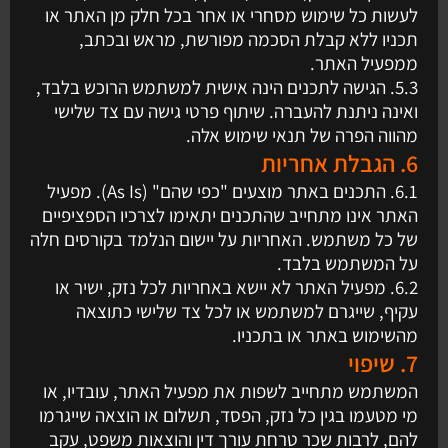
לעשות כל שימוש מסחרי או אחר בכל חלק מן האתר או
תכניו ללא קבלת הסכמה מפורשת, מראש ובכתב,
ממפעיל האתר.
5.3. הגישה לתכנים הינה אישית למשתמש הרוכש בלבד,
ואינה ניתנת להעברה. שיתוף פרטי גישה עם צד שלישי
מהווה הפרה של תנאי שימוש אלה.
6. הגבלת אחריות
6.1. התכנים באתר מוצעים "כפי שהם" (As Is). מפעיל
האתר אינו מתחייב שהתכנים יתאימו לצרכיו הספציפיים
של כל משתמש. האחריות על יישום הנלמד בקורסים חלה
על המשתמש בלבד.
6.2. מפעיל האתר לא יישא באחריות לכל נזק, ישיר או
עקיף, שייגרם למשתמש או לכל צד שלישי כתוצאה
מהשימוש באתר או בתכניו.
7. שיפוי
המשתמש מתחייב לשפות את מפעיל האתר, עובדיו, או
מי מטעמו בגין כל נזק, הפסד, תשלום או הוצאה שייגרמו
להם, לרבות שכר טרחת עורך דין והוצאות משפט, עקב