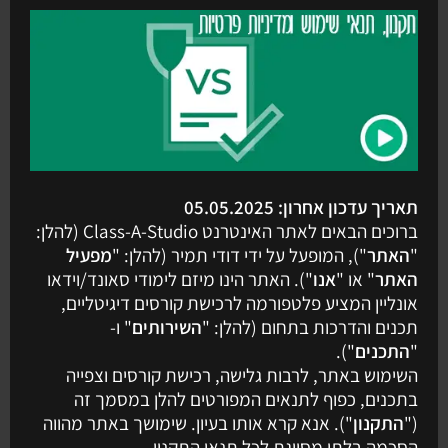
תאריך עדכון אחרון: 05.05.2025
ברוכים הבאים לאתר האינטרנט Class-A-Studio (להלן:
"
האתר
"), המופעל על ידי דודי תמיר (להלן: "
מפעיל
האתר
" או "
אנו
"). האתר הינו מיזם לימודי סאונד/וידאו
אונליין המציע פלטפורמה לרכישת קורסים דיגיטליים,
תכנים והדרכות בתחום (להלן: "
השירותים
" ו-
"
התכנים
").
השימוש באתר, לרבות גלישה, רכישת קורסים וצפייה
בתכנים, כפוף לתנאים המפורטים להלן במסמך זה
("
התקנון
"). אנא קרא אותו בעיון. שימושך באתר מהווה
הסכמה בלתי מסויגת לכל תנאי התקנון.