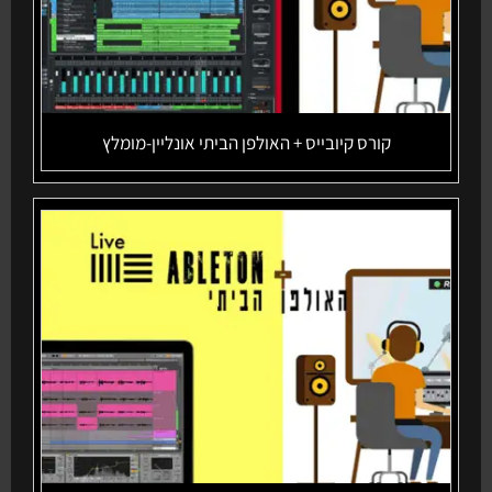
קורס קיובייס + האולפן הביתי אונליין-מומלץ