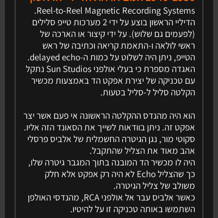
Reel-to-Reel Magnetic Recording Systems.
הדיליי הראשון בוצע על ידי 2 מערכות טייפ סלילים
(לפעמים גם שלוש). על ידי קיצור או הארכה של
ראשי לולאה ו-התאמת קריאה וכתיבה של ראש
הטייפ, ניתן היה לשלוט על כמות ה-delayed echo.
האגדה מספרת כי בעלי אולפני Sun Studios נתקל
עם טכניקה של יצירת אפקט הד באמצעות מכשיר
הקלטה סליל ל-סליל בטעות.
הוא היה מהנדס ההקלטה הראשונה אי פעם אשר יצר
אפקט זה. ניתן בוודאות לשייך את הסאונד הזה אליו.
סקוטי מור, נגן הגיטרה החשמלית של אלביס פרסלי
אהב מאוד את הצליל שהתקבל.
היה לו מכשיר הד המובנה בתוך המגבר גיטרה שלו,
כך שהצליל Echo לא היה רק אפקט אלא חלק
משולב של צליל הגיטרה.
כאשר אלביס עבר אל אולפני RCA, מהנדסי האולפן
השתמשו באותה טכניקה זו על להיטיו.