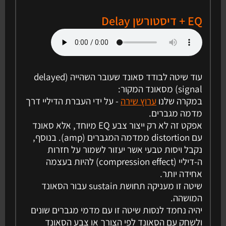
EQ + דיסטורשן Delay
עוד שיטה לבודד סאונד שעובר השהייה (delayed
signal) מסאונד המקור:
במקרה שלנו
ערוץ שירה
- על ידי העברת הדיליי דרך
מדמה מגברים.
אפקט זה לא רק ייצור צבע EQ מיוחד, אלא סאונד
עם distortion ממדמה המגברים (amp). בנוסף,
נקבל ויסות טבעי אשר יעזור לשמור על חזרות
ה-דיליי (compression effect) להיות בעצמה
אחידה יותר.
שיטה זו מעניקה תחושת sustain עבור הסאונד
המושהה.
יהיה נחמד לנסות שיטה זו עם מדמי מגברים שונים
ולשחק עם הסאונד לפי הצורך או צבע הסאונד