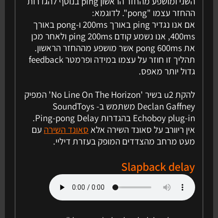
השני ומושפע מהחזר הראשון ping בנוסף להגדרות
ההחזר עצמו "pong". לדוגמא:
אם אנו נגדיר ping באורך 200ms ו-pong באורך
400ms, אנו נשמע קודם ping 200ms ולאחר מכן
את pong 600ms אשר מושפע מההחזר הראשון.
תהליך זו חוזר על עצמו במידה ופרמטר feedback
גדול יותר מאפס.
להקת u2 בשיר 'No Line On The Horizon' המפיק
Declan Gaffney משתמש ב- SoundToys
Echoboy plug-in בהגדרות Ping-pong Delay.
אין ריוורב על סאונד השירה אלא
סאונד השירה
עם
מעט מרחב מהצדדים המופק בעזרת דיליי.
Slapback delay