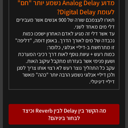
מדוע Analog Delay נשמע יותר "חם"
לעומת Digital Delay?
תארו לעצמכם שורה של 900 אנשים אשר מעבירים
דלי מים מאחד לשני.
עד אשר דלי זה מגיע לאדם האחרון ישפכו כמות
נכבדה של מים לאורך הדרך. באופן דומה, "דליפה"
זו מתרחשת ב-דיליי אנלוגי, כלומר:
כמות רעש + עיוות נוסף לאות דרך רכיבי המערכת
ושעון פנימי אשר בעזרתו מתקבל עיקוב האות.
עקב כל התהליך נוצר רעש לא רצוי אותו צריך לסנן
ולכן דיליי אנלוגי נשמע הרבה יותר "כהה" מאשר
דיליי דיגיטלי.
מה הקשר בין Delay לבין Reverb וכיצד
לבחור ביניהם?