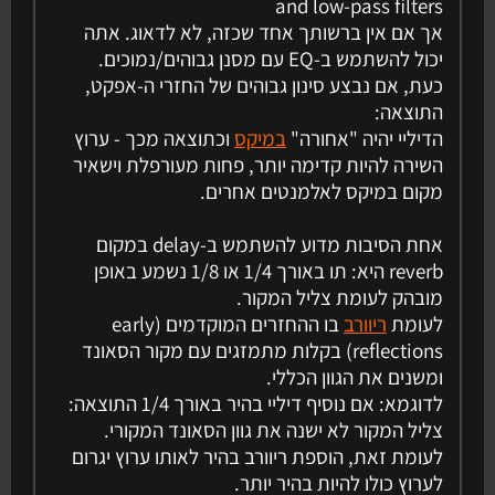
and low-pass filters
אך אם אין ברשותך אחד שכזה, לא לדאוג. אתה
יכול להשתמש ב-EQ עם מסנן גבוהים/נמוכים.
כעת, אם נבצע סינון גבוהים של החזרי ה-אפקט,
התוצאה:
הדיליי יהיה "אחורה"
במיקס
וכתוצאה מכך - ערוץ
השירה להיות קדימה יותר, פחות מעורפלת וישאיר
מקום במיקס לאלמנטים אחרים.
אחת הסיבות מדוע להשתמש ב-delay במקום
reverb היא: תו באורך 1/4 או 1/8 נשמע באופן
מובהק לעומת צליל המקור.
לעומת
ריוורב
בו ההחזרים המוקדמים (early
reflections) בקלות מתמזגים עם מקור הסאונד
ומשנים את הגוון הכללי.
לדוגמא: אם נוסיף דיליי בהיר באורך 1/4 התוצאה:
צליל המקור לא ישנה את גוון הסאונד המקורי.
לעומת זאת, הוספת ריוורב בהיר לאותו ערוץ יגרום
לערוץ כולו להיות בהיר יותר.