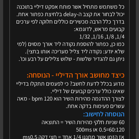
כל משתמש מתחיל אשר פותח אפקט דיליי בתוכנה
יכול לבחור את קצב ה-delay בלחיצת כפתור אחת.
בדרך כלל הרבה מכשירים כוללים חלוקה לפי ערכים
קבועים מראש, לדוגמא:
1/4, 1/8, 1/16, 1/32
כמו כן, כפתור להוספת נקודה ליד אורך מסוים (למי
שלא יודע: נקודה ליד צליל מעריכה אותו בחצי).
ניתן גם להגדיר שלשות - שלוש צלילים על רבע וכו'.
כיצד מחושב אורך הדיליי - הנוסחה:
מדוע בכלל לדעת לחשב? כי לפעמים תתקלו בדיליי
שאינו כולל ערכים קבועים של דיליי.
לצורך ההדגמה מהירות השיר הוא 120 bpm - מאה
עשרים פעימות בדקה אחת.
הנוסחה לחישוב:
60 שניות חלקי מהירות השיר = התוצאה
60:120=0.5 או 500ms
אז הזמן אשר מתנגן 1/4 אחד = חצי דקה ms0.5