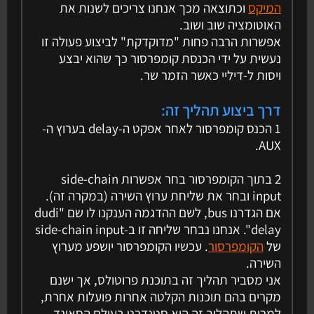
המיקס
וכתוצאה מכך אנחנו צריכים לשנות את
האוטומציה שוב ושוב.
אפשרות הרבה פחות "מדוקדקת" לביצוע פעולה זו
נעשית על ידי הכנסת קומפרסור כך שהוא יבצע
ויסות ל-דיליי כאשר הזמר שר.
דרך ביצוע תהליך זה:
1 הכנס קומפרסור לאחר אפקט ה-delay בערוץ ה-
AUX.
2 בתוך הקומפרסור בחר אפשרות side-chain
input ובחר את שליחת ערוץ השירה (במקרה זה).
אם הגדרנו bus, לשם ההדגמה הענקנו לו שם "dudi
delay". אנחנו נבחר שליחה זו ב-side-chain input
של
הקומפרסור
. עכשיו הקומפרסור יושפע מערוץ
השירה.
אני מסביר תהליך זה בתוכנת פרוטולס, אך ישנם
מקרים בהם תוכנות הקלטה אחרות פועלות אחרת,
למרות שתהליך זה הוא סטנדרט בעולם הסאונד.