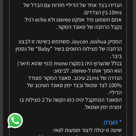
הגדירו בצד אחד של הדיליי חזרות עם הבדל של
10ms בין הצדדים.
אתם תשמעו מיד אפקט stereo ולא echo רגיל.
נקבל הרחבה של סאונד המקור.
המפיק Jaycen Joshua משתמש בשיטה זו לבצע
הרחבה של מצילות התופים בשיר "Baby" של גסטין
ביבר.
בגלל שהערוץ היה במקורו mono (כפי שהוא תיאר)
הוא הפוך אותו ל-stereo. לביצוע:
הגדרה של 21ms עיכוב. סאונד המקור מצודד
100% לצד שמאל ובצד ימין סאונד העיכוב של
הדיליי.
הסאונד המתקבל יהיה כמו הקשה על 2 מצילות בו
זמנית ימין ושמאל.
* הערה
שיטה זו יכולה ליצור תופעות לוואי: