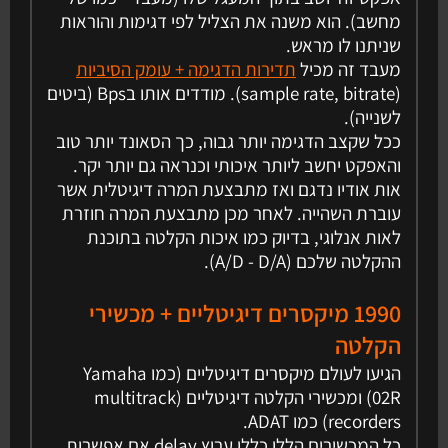
מחשב). הוא משנה את הצליל לפי דגימות והוראות
שניתנו לו מראש.
מעבד זה מכיל
תדירות הדגימה + עומק הסיביות
(sample rate, bitrate). מודדים אותו בBps (ביטים
לשנייה).
ככל שקצב הדגימה יותר גבוה, כך הסאונד יותר טוב
והאפקט יחשב ליותר איכותי וכנראה גם יותר יקר.
אות אודיו נדגם ואז מתבצעת המרה דיגיטלית אשר
עוברת השהייה. לאחר מכן מתבצעת המרה חוזרת
לאות אנלוגי, בדיוק כמו איכות הקלטה בתוכנת
ההקלטה שלכם (A/D - D/A).
1990 מיקסרים דיגיטליים + מכשירי
הקלטה
הגיעו לעולם מיקסרים דיגיטליים (כמו Yamaha
02R) ומכשירי הקלטה דיגיטליים (multitrack
recorders) כמו ADAT.
כל המכשירים הללו כללו ערוץ delay אם אפשרות