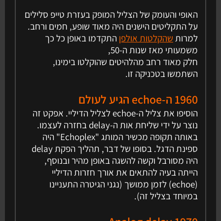
האופי והעומק של הצליל המופק בעזרת טייפ סלילים
על התקליטים הישנים היה מאוד שופע, חמים ורחב.
למרות
שהקלטות אולפן
התקדמו באופן כל כך
משמעותי מאז שנות ה-50,
חלק מאוד רחב מהלהיטים שהוקלטו בימינו,
השתמשו בטכניקה זו.
1960 ה-echoe הגיע לעולם
הוסיפו את צליל ה-echoe לצליל הדיליי. אפקט זה
נוצר על ידי שליחת אות ה-delay בחזרה לעצמו.
באותה תקופה מכשיר המותג "Echoplex" היה
ספינת הדגל. בסופו של דבר, תהליך הפקת delay
היה מסורבל וקשה להשגה באופן מהיר ובנוסף,
הייתה בעיה להתאים את אורך חזרות הדיליי
(echoe) לזמן ממושך (נגני הגיטרה התעניינו
במיוחד בצליל זה).