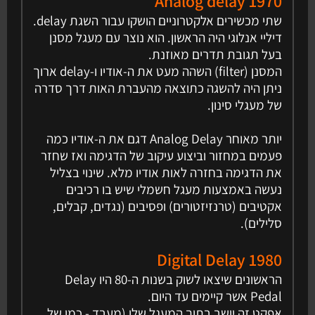
1970 Analog delay
שתי מכשירים אלקטרוניים הושקו עבור השגת delay.
דיליי אנלוגי היה הראשון. הוא נוצר עם מעגל מסנן
בעל תגובת תדרים מאוזנת.
המסנן (filter) השהה מעט את ה-אודיו ו-delay ארוך
ניתן היה להשגה כתוצאה מהעברת האות דרך סדרה
של מעגלי סינון.
יותר מאוחר Analog Delay דגם את ה-אודיו כמה
פעמים במחזור וביצוע עיקוב של הדגימה ואז שחזר
את הדגימה בחזרה לאות אודיו מלא. שינוי בצליל
נעשה באמצעות מעגל חשמלי שיש בו רכיבים
אקטיבים (טרנזיזטורים) ופסיבים (נגדים, קבלים,
סלילים).
1980 Digital Delay
הראשונים שיצאו לשוק בשנות ה-80 היו Delay
Pedal אשר קיימים עד היום.
אפקט זה יושב בתוך המעגל שלו (מעבד - כמו של