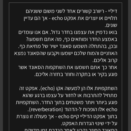
דיליי - ריוורב קשורים אחד לשני משום ששניהם
תלויים או יוצרים את אפקט echo - אך הם עדיין
שונים.
בואו נדמיין את עצמנו בחדר גדול. אם אנו עומדים
באמצע החדר ומוחאים כף, מה אתם תשמעו?
ובכן, בהתחלה תשמעו סאונד ישיר של מחיאת כף.
האוזניים והמוח שלכם ישמעו ויקבעו שהסאונד נמצא
קרוב אליכם.
אחר כך אתם תשמעו את השתקפות הסאונד אשר
פוגע בקיר או בתקרה וחוזר בחזרה אליכם.
השתקפויות אלו הן למעשה אקו (echo). אפקט זה
מתחיל להתרבות או לחזור על עצמו ברגע שהוא
פוגע ביותר ויותר משטחים בתוך החדר. השתקפויות
echo אלו הופכות ל-הדהוד (reverberation).
בתוך אפקט הדיליי קיים echo - אך פעולה זו נוצרת
על ידי שינוי הגדרות האפקט.
הסאונד החוזר נקבע לאחר הגדרת זמן מדויקת