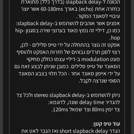
הכוונה ל-slapback delay (בדרך כלל) מתוארת
כחזרה אחת (echo) באורך 60-180ms אשר יוצר
עיבויי לסאונד המקור.
אמנים אשר אוהבים להשתמש ב-slapback delay:
כמו כן, דיליי זה נפוץ מאוד בערוצי שירה בסגנון hip-
hop.
אפקט זה נוצר בהתחלה על ידי טייפ סלילים - לכן,
רצוי לסנן תרדים גבוהים של חזרות האפקט ולהוסיף
מעט modulation ב-דיליי עצמו כחלק מחיקוי
הסאונד של טייפ סלילים. כמובן שניתן לבצע זאת גם
על ידי אייפון סאונד אחר - הכל תלוי בצבע הסאונד
הסופי שנרצה לקבל.
ניתן להשתמש ב-stereo slapback delay ולכל צד
להגדיר delay time שונה, לדוגמא:
צד ימין 80ms וצד שמאל 120ms.
עוד טיפ קטן:
הגדר short slapback delay ואז הגבר לאט את