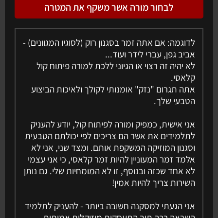
לבחור מורה אשר משקף את המטרה
לדוגמה: אם אתה זמר בסגנון רוק (לסוגיו המגוונים) -
אביב גפן, עברי לידר ועוד...
לא יהיה זה רצוי או הגיוני ללכת למורה פיתוח קול
קלאסי.
אתה תגרום "נזק" אומנותי לקולך ולאיכות הביצוע
הטבעי שלך.
אני אישית, כמפיק ומורה לפיתוח קול, יודע להעניק
לתלמידים את אשר הם צריכים לפי יכולתם הטבעית
וסגנון המוזיקה המשקפת אותם. ומצד שני, אני לא
אלמד זמר המעוניין להיות זמר קלאסי, כי אני עצמי
לא אחד שכזה ובנוסף, זו לא המומחיות שלי. גם נותן
השירות צריך להיות אמין!
אני הגעתי למסקנה חשובה ביותר - להעניק לתלמיד
השראה רבה תוך התעסקות מוזיקלית אמיתית