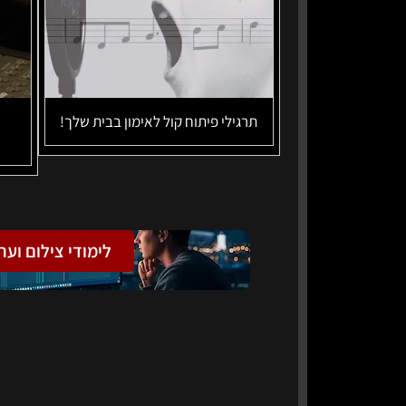
תרגילי פיתוח קול לאימון בבית שלך!
לימודי צילום וער