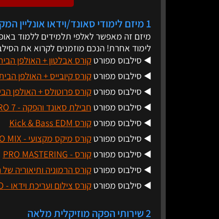
1 מיזם לימודי סאונד/וידאו אונליין המקצועי בישראל
מיזם זה מאפשר לאלפי תלמידים ללמוד באופן 
לימוד אחרת! הנכם מוזמנים לקרוא את הסילב
◀️ סילבוס מפורט
קורס אבלטון + האולפן הבית
◀️ סילבוס מפורט
קורס קיובייס + האולפן הבית
◀️ סילבוס מפורט
קורס פרוטולס + האולפן הבי
◀️ סילבוס מפורט
חבילת סאונד והפקה - PRO 7
◀️ סילבוס מפורט
קורס Kick & Bass EDM
◀️ סילבוס מפורט
קורס מיקס מקצועי - PRO MIX
◀️ סילבוס מפורט
קורס - PRO MASTERING
◀️ סילבוס מפורט
קורס הרמוניה ותיאוריה של 
◀️ סילבוס מפורט
קורס צילום ועריכת וידאו - PRO VIDEO
2 שירותי הפקה מוזיקלית מלאה