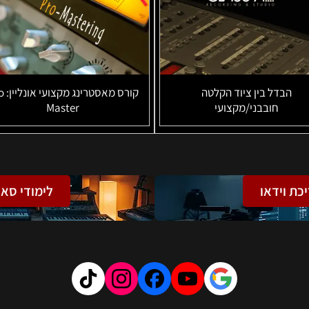
הבדל בין ציוד הקלטה
קורס מאס
חובבני/מקצועי
Master
יכת וידאו
לימודי סאו