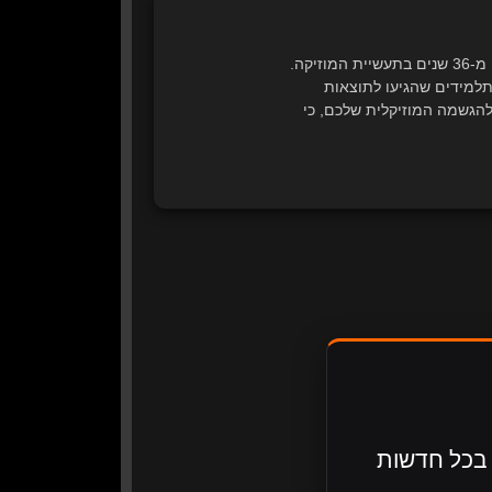
מפיק מוזיקלי, מעבד ונגן רב-תחומי, למד ב Berklee College of Music ובעל ניסיון של למעלה מ-36 שנים בתעשיית המוזיקה.
ים של המיזם המוביל בישראל להוראת סאונד ווידאו אונליין, ליוויתי עד היום מעל 5,000 תלמידים שהגיעו לתוצאות
להגשמה המוזיקלית שלכם, כי
כנים בכל חדשות