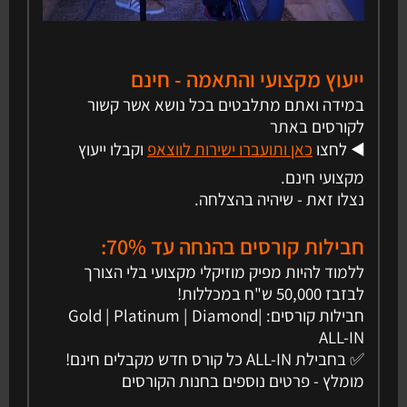
ייעוץ מקצועי והתאמה - חינם
במידה ואתם מתלבטים בכל נושא אשר קשור
לקורסים באתר
◀️ לחצו
כאן ותועברו ישירות לווצאפ
וקבלו ייעוץ
מקצועי חינם.
נצלו זאת - שיהיה בהצלחה.
חבילות קורסים בהנחה עד 70%:
ללמוד להיות מפיק מוזיקלי מקצועי בלי הצורך
לבזבז 50,000 ש"ח במכללות!
חבילות קורסים: Gold | Platinum | Diamond|
ALL-IN
✅ בחבילת ALL-IN כל קורס חדש מקבלים חינם!
מומלץ - פרטים נוספים בחנות הקורסים