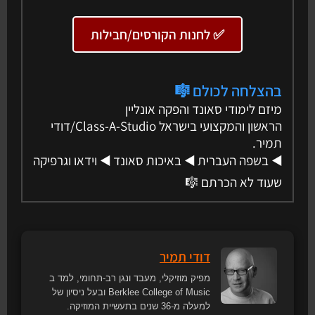
✅ לחנות הקורסים/חבילות
בהצלחה לכולם 🎼
מיזם לימודי סאונד והפקה אונליין
הראשון והמקצועי בישראל Class-A-Studio/דודי
תמיר.
◀️ בשפה העברית ◀️ באיכות סאונד ◀️ וידאו וגרפיקה
שעוד לא הכרתם 🎼
דודי תמיר
מפיק מוזיקלי, מעבד ונגן רב-תחומי, למד ב
Berklee College of Music ובעל ניסיון של
למעלה מ-36 שנים בתעשיית המוזיקה.