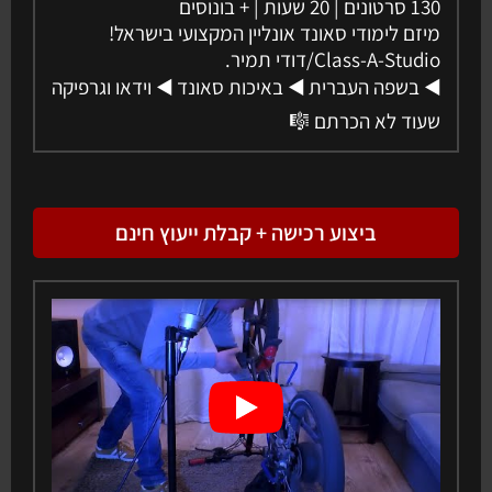
130 סרטונים | 20 שעות | + בונוסים
מיזם לימודי סאונד אונליין המקצועי בישראל!
Class-A-Studio/דודי תמיר.
◀️ בשפה העברית ◀️ באיכות סאונד ◀️ וידאו וגרפיקה
שעוד לא הכרתם 🎼
ביצוע רכישה + קבלת ייעוץ חינם