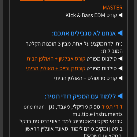
MASTER
◀️ קורס Kick & Bass EDM
◀️ אנחנו לא מגבילים אתכם:
ניתן להתמקצע על אחת מבין 3 תוכנות הקלטה
המובילות:
◀️ סילבוס מפורט
קורס אבלטון + האולפן הביתי
◀️ סילבוס מפורט
קורס קיובייס + האולפן הביתי
◀️ קורס פרוטולס + האולפן הביתי
◀️ ללמוד עם המפיק דודי תמיר:
דודי תמיר
מפיק מוזיקלי, מעבד, נגן - one man
multiple instruments
טכנאי מיקס ומאסטרינג למד באוניברסיטת ברקלי
בוסטון ומקים מיזם לימודי סאונד אונליין הראשון
והמקצועי בישראל!