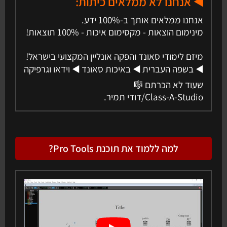
◀️ אנחנו לא ממלאים כיתות:
אנחנו ממלאים אותך ב-100% ידע.
מינימום הוצאות - מקסימום איכות - 100% תוצאות!
מיזם לימודי סאונד והפקה אונליין המקצועי בישראל!
◀️ בשפה העברית ◀️ באיכות סאונד ◀️ וידאו וגרפיקה
שעוד לא הכרתם 🎼
Class-A-Studio/דודי תמיר.
למה ללמוד את תוכנת Pro Tools?