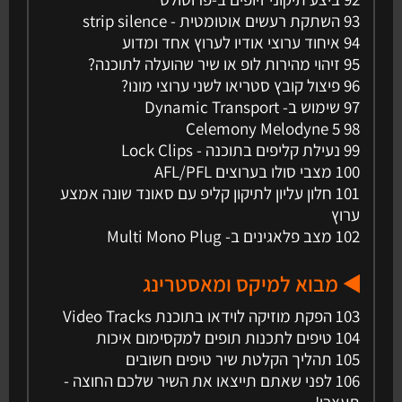
93 השתקת רעשים אוטומטית - strip silence
94 איחוד ערוצי אודיו לערוץ אחד ומדוע
95 זיהוי מהירות לופ או שיר שהועלה לתוכנה?
96 פיצול קובץ סטריאו לשני ערוצי מונו?
97 שימוש ב- Dynamic Transport
Celemony Melodyne 5 98
99 נעילת קליפים בתוכנה - Lock Clips
100 מצבי סולו בערוצים AFL/PFL
101 חלון עליון לתיקון קליפ עם סאונד שונה אמצע
ערוץ
102 מצב פלאגינים ב- Multi Mono Plug
◀️ מבוא למיקס ומאסטרינג
103 הפקת מוזיקה לוידאו בתוכנת Video Tracks
104 טיפים לתכנות תופים למקסימום איכות
105 תהליך הקלטת שיר טיפים חשובים
106 לפני שאתם תייצאו את השיר שלכם החוצה -
תעצרו!