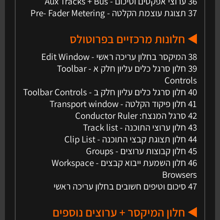
36 ערוצי אפקטים וסיכום - Aux Tracks + Bus
37 תצוגת עוצמת הקלטה - Pre- Fader Metering
◀️ חלונות מרכזיים בפרוטולס
38 המיקסר בחלון עריכה ראשי - Edit Window
39 חלון סרגל כלים עליון חלק א - Toolbar
Controls
40 חלון סרגל כלים עליון חלק ב - Toolbar Controls
41 חלון פיקוד הקלטה - Transport window
42 סרגל המנצח: Conductor Ruler
43 חלון ערוצי התוכנה - Track list
44 חלון תצוגת קבצי התוכנה - Clip List
45 חלון קבוצות ערוצים - Groups
46 חלון השמעת ייבוא קבצים - Workspace
Browsers
47 סיכום וטיפים חשובים בחלון עריכה ראשי
◀️ חלון המיקסר + ערוצים נוספים