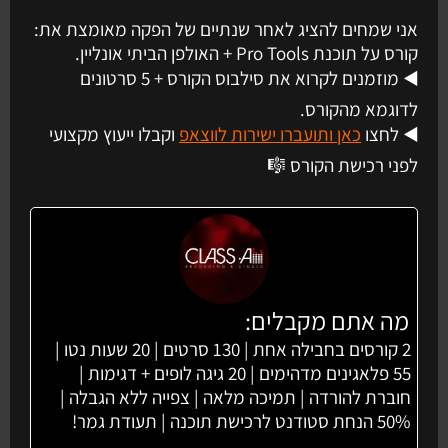
אני שמחים להציג לאחר שנתיים של הפקה מאומצת את:
קורס על תוכנת Pro Tools + האולפן הביתי אונליין.
◀️ מוזמנים לקרוא את סילבוס הקורס + 5 סרטונים
לדוגמא מהקורס.
◀️ לחצו
כאן ותועברו ישירות לווצאפ
וקבלו ייעוץ מקצועי
לפני רכישת הקורס 🎼
מה אתם מקבלים:
2 קורסים בחבילה אחת | 130 סרטים | 20 שעות נטו |
55 פלאגינים מדהימים | 20 גיגה לופים + דגימות |
חוברת להורדה | תמיכה מלאה | צפייה ללא הגבלה |
50% הנחת סטודנט לרכישת תוכנה | תעודת גמר!