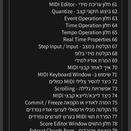
61 חלון עריכת מידי - MIDI Editor
62 ביצוע תיקוני קצב - Quantize
63 חלון Event Operation
64 חלון Time Operation
65 חלון Tempo Operation
Real Time Properties 66
67 הקלטת במצב - Step Input / Input
68 הקלטת מידי בלופ
69 המרת אודיו למידי
70 איך לאחד קבצי MIDI
71 שימוש ב- MIDI Keyboard Window
72 כיצד להסיר צלילי MIDI כפולים
73 אפשרויות גלילה - Scrolling
74 כיצד לייבא/לייצא קבצי MIDI
75 המרה לאודיו או הקפאה Commit / Freeze
76 הקלטה מכלי וירטואלי לערוצי אודיו נפרדים
77 הפרדת תווי MIDI בערוץ לערוצים נפרדים
78 חלון התווים Score Editor Window
79 הוצאת אקורדים - Extract Chords from