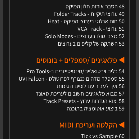
48 הסבר אודות חלון המיקס
49 ערוצי תיקיות - Folder Tracks
50 חום אנלוגי בערוצי המיקס - Heat
51 ערוצי - VCA Track
52 מצבי סולו בערוצים - Solo Modes
53 השתקה של קליפים בערוצים
◀️ פלאגינים /סמפלים + בונוסים
54 כלים וירטואליים/סינטיסייזרים ב-Pro Tools
55 סמפלר מדהים מצורף לפרוטולס - UVI Falcon
56 איך לעבוד עם לופים ודגימות
57 מבוא פלאגינים חשובים לעריכת סאונד
58 יצוא הגדרות ערוץ - Track Presets
59 ביצוע אוטומציה בתוכנה
◀️ הקלטה ועריכת MIDI
Tick vs Sample 60