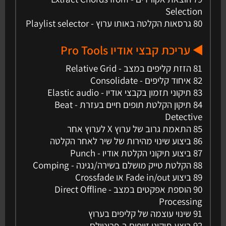
Selection
80 גרסאות הקלטה באותו ערוץ - Playlist selector
◀️ עריכת קבצי אודיו Pro Tools
81 הזזת קליפים במצב - Relative Grid
82 איחוד קליפים - Consolidate
83 תיקוני תזמון בקבצי אודיו - Elastic audio
84 תיקון הקלטת תופים חיים בעזרת - Beat
Detective
85 התאמת גרוב של ערוץ X לערוץ אחר
86 ביצוע שינוי מהירות של שיר לאחר הקלטה
87 ביצוע תיקוני הקלטת אודיו - Punch
88 הקלטת טייק מושלם בשירה/נגינה - Comping
89 ביצוע Fade in/out או Crossfade
90 הוספת אפקטים במצב - Direct Offline
Processing
91 שינוי עוצמה של קליפים בערוץ
92 ביצע תיקוני זיופים ב-פרוטולס