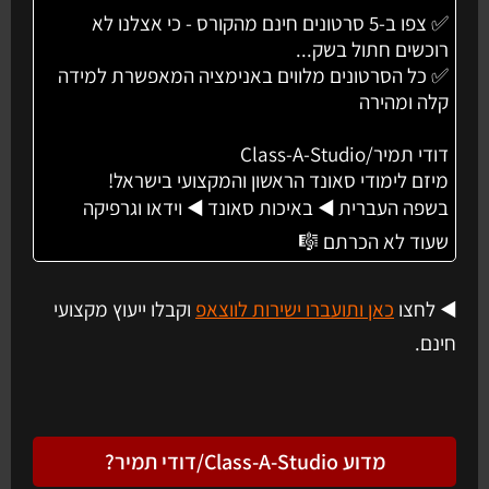
✅ צפו ב-5 סרטונים חינם מהקורס - כי אצלנו לא
רוכשים חתול בשק...
✅ כל הסרטונים מלווים באנימציה המאפשרת למידה
קלה ומהירה
דודי תמיר/Class-A-Studio
מיזם לימודי סאונד הראשון והמקצועי בישראל!
בשפה העברית ◀️ באיכות סאונד ◀️ וידאו וגרפיקה
שעוד לא הכרתם 🎼
◀️ לחצו
כאן ותועברו ישירות לווצאפ
וקבלו ייעוץ מקצועי
חינם.
מדוע Class-A-Studio/דודי תמיר?