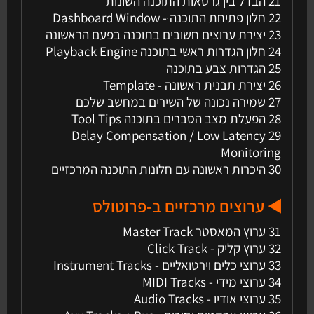
21 הבדל בין גרסאות התוכנה השונות
22 חלון פתיחת התוכנה ּ- Dashboard Window
23 יצירת ערוצים חשובים בתוכנה בפעם הראשונה
24 חלון הגדרות ראשי בתוכנה Playback Engine
25 הגדרות צבע בתוכנה
26 יצירת תבנית ראשונה - Template
27 שמירה נכונה של השירים במחשב שלכם
28 הפעלת מצב הסברים בתוכנה Tool Tips
29 Delay Compensation / Low Latency
Monitoring
30 היכרות ראשונה עם חלונות התוכנה המרכזיים
◀️ ערוצים מרכזיים ב-פרוטולס
31 ערוץ המאסטר Master Track
32 ערוץ קליק - Click Track
33 ערוצי כלים וירטואליים - Instrument Tracks
34 ערוצי מידי - MIDI Tracks
35 ערוצי אודיו - Audio Tracks