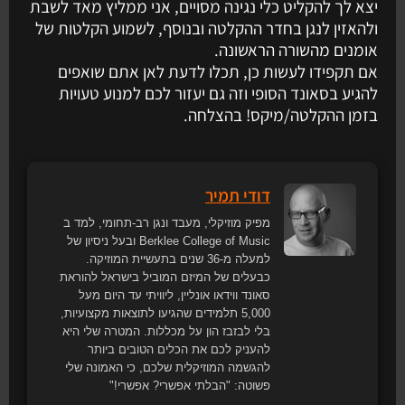
יצא לך להקליט כלי נגינה מסויים, אני ממליץ מאד לשבת
ולהאזין לנגן בחדר ההקלטה ובנוסף, לשמוע הקלטות של
אומנים מהשורה הראשונה.
אם תקפידו לעשות כן, תכלו לדעת לאן אתם שואפים
להגיע בסאונד הסופי וזה גם יעזור לכם למנוע טעויות
בזמן ההקלטה/מיקס! בהצלחה.
דודי תמיר
מפיק מוזיקלי, מעבד ונגן רב-תחומי, למד ב
Berklee College of Music ובעל ניסיון של
למעלה מ-36 שנים בתעשיית המוזיקה.
כבעלים של המיזם המוביל בישראל להוראת
סאונד ווידאו אונליין, ליוויתי עד היום מעל
5,000 תלמידים שהגיעו לתוצאות מקצועיות,
בלי לבזבז הון על מכללות. המטרה שלי היא
להעניק לכם את הכלים הטובים ביותר
להגשמה המוזיקלית שלכם, כי האמונה שלי
פשוטה: "הבלתי אפשרי? אפשרי!"