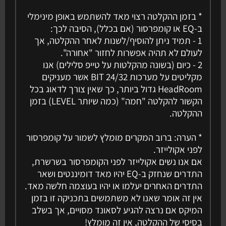
* בזמן ההקלטה רצוי מאד להשתמש באופן מינימלי
ב-EQ או קומפרסור (אם בכלל), הסיבה לכך:
1 - תמיד ניתן להוסיף/לשנות לאחר ההקלטה, אך
לעולם לא תהיה אפשרות לחזור "אחורה".
2 - כיום (בשונה מהקלטות על טייפ סלילים) אנו
מקליטים על מערכות 24/32 BIT אשר מעניקים
HeadRoom גדול ביותר, כך שאין צורך לדאוג בכל
הקשור להקלטה "חמה" (כמה שיותר LEVEL) בזמן
ההקלטה.
* הערה: ברוב המקרים מומלץ לשמור על קומפרסור
לפני אקולייזר.
אם אנו נשים אקולייזר לפני הקומפרסור בשרשרת,
התדרים שנחזק ב-EQ יהיו מאד דומיננטים ושאר
התדרים האחרים יעלמו או יהיו בעוצמה חלשה מאד.
אין זה אומר שאנו לא משתמשים בתכניקה זו בזמן
המיקס אם נרצה להגיע לסאונד מסויים, אך בשלב
בסיסי של ההקלטה, אין זה מומלץ!