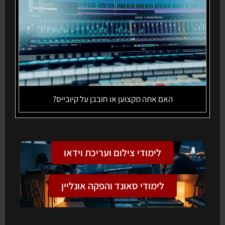
האם אתה מקצוען או חובבן על קיובייס?
לימודי צילום ועריכת וידאו
לימודי סאונד והפקה אונליין