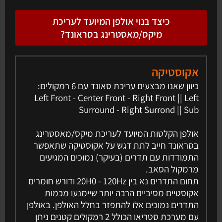
כיצד בנוי אולפן המיועד לעריכת
מיקס/מאסטרינג בסראונד?
אקוסטיקה
כיוון שאנו מבצעים עריכת סאונד עם 6 רמקולים:
Left Front - Center Front - Right Front || Left
Surround - Right Surrond || Sub
אולפן הקלטות המיועד לעריכת מיקס/מאסטרינג
בסראונד חייב לתת דגש על אקוסטיקה שתאפשר
התמודדות עם תדרים (בעיקר) נמוכים המגיעים
מרמקול הסאב.
תחום התדרים נא בין 20H0 - 120Hz ודורש חומרים
אקוסטיים מסיביים הרבה יותר שיימנעו מכמות
התדרים נמוכים אלו להתפזר בחלל האולפן. באולפן
עם מערכת סטריאו הכולל 2 רמקולים קטנים ניתן