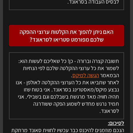
לבסיס העבודה בסראונד.
האם ניתן להפוך את הקלטות ערוצי ההפקה
שלכם מפורמט סטריאו לסראונד?
תשובה קצרה וברורה - כן! כל שאליכם לעשות הוא:
לשמור את כל ערוצי ההקלטה שלכם לפי הנחיות
הבמאמר
הגשה למיקס
.
לאחר שתביאו את כל הערוצי ההקלטה לאולפן - אנו
נבצע מיקס/מאסטרינג בסראונד. אני בטוח שזו
תהיה חוויה מאד מרגשת בשבלכם וגם בשבילי. אני
תמיד נרגש מחדש לשמוע הפקה ששודרגה
לסראונד.
לסיכום:
הנכם מוזמנים להיכנס כבר עכשיו לחווית סאונד מרתקת