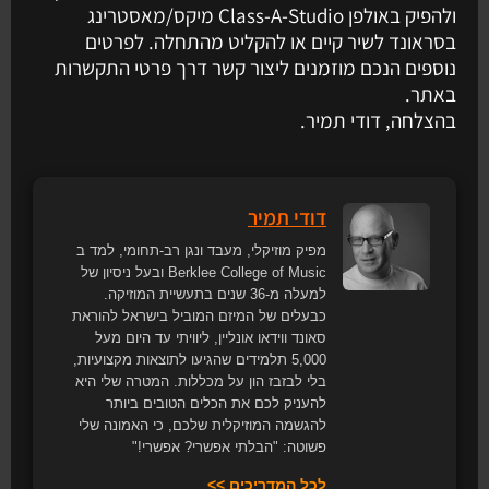
ולהפיק באולפן Class-A-Studio מיקס/מאסטרינג
בסראונד לשיר קיים או להקליט מהתחלה. לפרטים
נוספים הנכם מוזמנים ליצור קשר דרך פרטי התקשרות
באתר.
בהצלחה, דודי תמיר.
דודי תמיר
מפיק מוזיקלי, מעבד ונגן רב-תחומי, למד ב
Berklee College of Music ובעל ניסיון של
למעלה מ-36 שנים בתעשיית המוזיקה.
כבעלים של המיזם המוביל בישראל להוראת
סאונד ווידאו אונליין, ליוויתי עד היום מעל
5,000 תלמידים שהגיעו לתוצאות מקצועיות,
בלי לבזבז הון על מכללות. המטרה שלי היא
להעניק לכם את הכלים הטובים ביותר
להגשמה המוזיקלית שלכם, כי האמונה שלי
פשוטה: "הבלתי אפשרי? אפשרי!"
לכל המדריכים >>