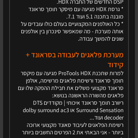
DSP החדשים של החברה HDX.
* גרסת HDX מגיעה עם מיסקר תומך סראונד
מובנה בתכנה 5.1 ועוד 7.1.
* כל האולפנים המקצועיים בעולם כולו עובדים על
אותה מערכת - מה שמאפשר סינכרון בין אולפנים
שונים להמשך עבודה.
מערכת פלאגים לעבודה בסראונד +
קידוד
למרות שתכנת ProTools HDX מגיעה עם מיקסר
תומך סראונד ורשימת פלאגים מרשימה, אולפן
סראונד מקצועי משלים את חבילת ההפקה שלו עם
פלאגים מהשורה הראשונה בנושא:
ריוורב תומך סראונד איכותי | מקודדים DTS
Surround Sensation או dolby surround ac3
decoder ועוד...
רשימת הפלאגים לעיבוד סאונד מקצועי ארוכה
ביותר - אני הבאתי את 2 הפרטים החשבים ביותר