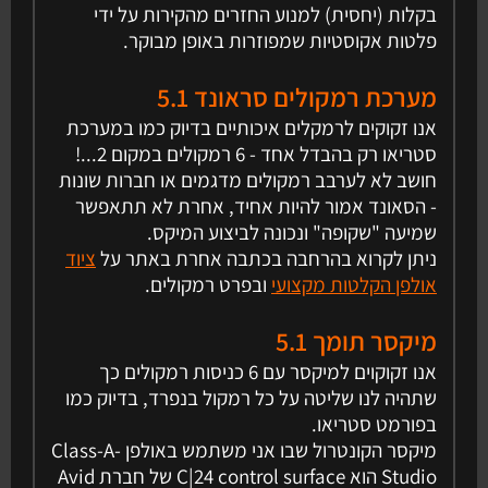
בקלות (יחסית) למנוע החזרים מהקירות על ידי
פלטות אקוסטיות שמפוזרות באופן מבוקר.
מערכת רמקולים סראונד 5.1
אנו זקוקים לרמקלים איכותיים בדיוק כמו במערכת
סטריאו רק בהבדל אחד - 6 רמקולים במקום 2...!
חושב לא לערבב רמקולים מדגמים או חברות שונות
- הסאונד אמור להיות אחיד, אחרת לא תתאפשר
שמיעה "שקופה" ונכונה לביצוע המיקס.
ניתן לקרוא בהרחבה בכתבה אחרת באתר על
ציוד
אולפן הקלטות מקצועי
ובפרט רמקולים.
מיקסר תומך 5.1
אנו זקוקוים למיקסר עם 6 כניסות רמקולים כך
שתהיה לנו שליטה על כל רמקול בנפרד, בדיוק כמו
בפורמט סטריאו.
מיקסר הקונטרול שבו אני משתמש באולפן Class-A-
Studio הוא C|24 control surface של חברת Avid