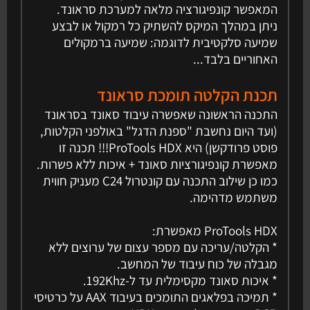
המאפשר קונפיגורציה מלאה למערכת סראונד.
ניתן במהלך המיקס להשתיק כל רמקול או לבצע
שמיעה סלקטיבית לדוגמה: שמיעה ברמקולים
האחוריים בלבד...
תכנת הקלטה תומכת סראונד
התכנה הראשונה שאפשרה עיבוד סאונד בסראונד
(ועד היום נחשבת "ספנת הדגל" באולפני הקלטות,
פוסט פרודקשן) היא ProTools HDX!!! תכנה זו
מאפשרת קונפיגורציות סאונד + איכות ללא פשרות.
כמו כן שילוב התכנה עם קונטרול C24 מעניק חווית
משתמש מדהימה.
ProTools HDX מאפשרת:
* הקלטה/עריכה עם מספר עצום של ערוצים ללא
מגבלה של כוח עיבוד של המחשב.
* איכות סאונד מקסימלית עד ל-192Khz.
* תמיכה בפלאגים התומכים בעיבוד AAX על כרטיסי