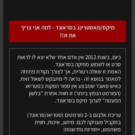
מיקס/מאסטרינג בסראונד - למה אני צריך
את זה?
כיום, בשנת 2012 אין אדם אחד שלא יצא לו לראות
סרט או לשמוע מוזיקה בסראונד.
האמת זו שאלה רטורית, אך לצורך נקודת פתיחה
למאמר בנושא זה - נראה לי מתבקש לשאול זאת.
כאיש סאונד שמבצע אין ספור הפקות בסטריאו
(הפורמט הנפוץ ביותר) זו חוויה אחרת "בלשון
המעטה" לערוך מיקס בסראונד.
עריכת אלבום ב-2 פורמטים (סטריאו/סראונד)
במקביל מעניקה לכם: מיתוג, איכות, חווית
משתמש, ייחודיות וחדשנות!