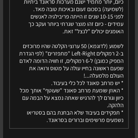
כיום, יותר מתמיד ישנם מערכות סראונד ביתיות
(לשמיעה) בסכום זעום ובאיכות טובה מאד.
לפני 10-15 שנים זו הייתה פריבילגיה לאנשים
עמידים - כיום זהו מוצר שגרתי ביותר ועקב כך
האומנים יכולים "לנצל" זאת.
לשמוע (לדוגמא) 50 ערוצי הקלטה שהיו מרוכזים
ב-2 רמקולים Left-Right "מתפזרים" (לפי הגדרת
המפיק כמובן) ל-6 רמקולים, זו חוויה הדומה לאדם
שפעם ראשונה בחייו עולה על מטוס ורואה את
העולם מלמעלה...!
* יש מרחב סאונד לכל כלי בעיבוד.
* האוזן שומעת מרחב סאונד "שעוטף" אותך מכל
כיוון וגורם לך להרגיש שאתה נמצא על הבמה עם
הלהקה.
* תפקידים בעיבוד שלא הבחנת בהם בסטריאו
נשמעים מרשימים וברורים בסראונד.