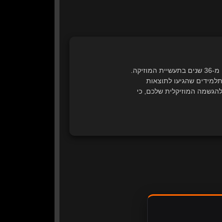
מפיק מוזיקלי, מעבד ונגן רב-תחומי, למד ב Berklee College of Music ובעל ניסיון של למעלה מ-36 שנים בתעשיית המוזיקה.
ים של המיזם המוביל בישראל להוראת סאונד ווידאו אונליין, ליוויתי עד היום מעל 5,000 תלמידים שהגיעו לתוצאות
להגשמה המוזיקלית שלכם, כי