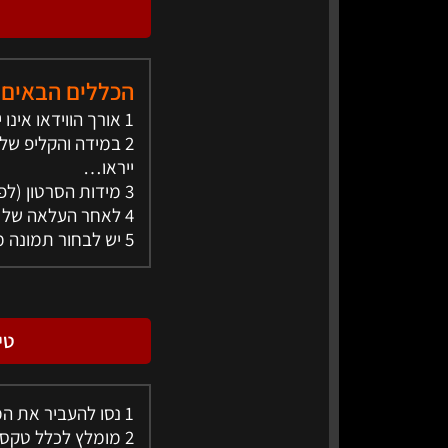
הכללים הבאים ה
1 אורך הווידאו אינו יעלה על 90 שניות ומינימום 20 שניות.
2 במידה והקליפ ש
ייראו…
3 מידות הסרטון (לפי ההנחיות של פייסבוק) הם: מינימום 312 * 820 ומקסימום 462 * 820
4 לאחר העלאה של הווידאו ניתן להגדיר שהוא ינגן ב-LOOP או פעם אחת (אני ממליץ LOOP).
5 יש לבחור תמונה מתוך הקליפ כתמונה מייצגת - פייסבוק מציע 1-10 אפשרויות.
טי
1 נסו להעביר את המסר הכי חשוב באופן משכנע, ברור וממתג.
2 מומלץ לכלל טקסט בקליפ, כך גם יהיה ניתן להבין את המסר ללא שמיעה…