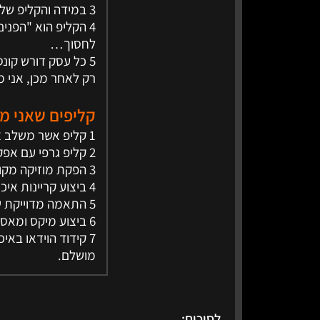
3 במידה והקליפ שלך אינו נראה משכנע ונעשה באופן מקצועי, עדיף לא להעלות אותו כלל.
4 הקליפ הוא "הפני
לחסוך…
5 כל עסק דורש קונספט שונה. אני תמיד רוצה לקבל אינפורמציה אודות העסק ובעל העסק.
רק לאחר מכן, אני מ
קליפים שאני מ
1 קליפ אשר משלב צילום וידאו חיצוני או אולפן ירוק
2 קליפ גרפי עם אפקטים מרשימים
3 הפקת מוזיקה מקורית איכותית אשר מותאמת 100% לוידאו
4 ביצוע קריינות איכותית
5 התאמה מדוייקת של המוזיקה לוידאו תוך כדי התייחסות לכל פרט, כולל אפקטים
6 ביצוע מיקס ומאסטרינג באיכות הגבוהה ביותר
מושלם.
לסיכום: