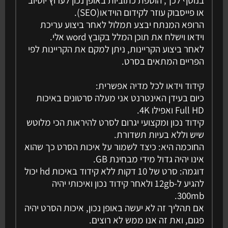
בנוסף לכך, הוספת כתוביות באופן נכון לערוץ יוטיוב
או פייסבוק עוזר לקידום הוידאו(SEO).
הרופא המנתח יבצע תמלול לאחר ביצוע עריכת
וידאו וישלח את תוכן המלל בקובץ word אלי.
לאחר ביצוע הקריינות, ניתן למקם את הקריינות לפי
הפריים המתאים בסרט.
קידוד וידאו לכל מדיה אפשרית:
כיום בעידן האינטרנט אני מעלה סרטונים באיכות
Full HD ואפילו 4K.
קידוד נכון ומקצועי יגרום לסרט להיראות הכי מלוטש
שיש וללא בעיות תשדורת.
החוכמה היא: כיצד לשמור על איכות הסרט כך שהוא
אינו יהיה גדול מידי מבחינת GB.
דוגמה: סרט של 10 דקות ללא קידוד באיכות hd יכול
להגיע ל-12gb ולאחר קידוד נכון ואיכותי יהיה
300mb.
אם תהליך זה לא יעשה באופן נכון, איכות הסרט יהיה
פגום, ואת זה אנו ממש לא רוצים.