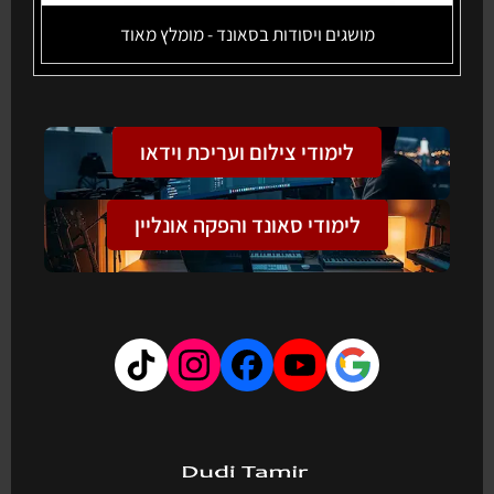
מושגים ויסודות בסאונד - מומלץ מאוד
לימודי צילום ועריכת וידאו
לימודי סאונד והפקה אונליין